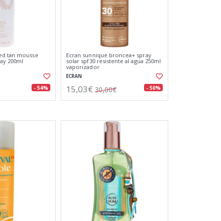
ed tan mousse
Ecran sunnique broncea+ spray
ay 200ml
solar spf30 resistente al agua 250ml
vaporizador
ECRAN
15,03€
- 54%
- 50%
30,00€