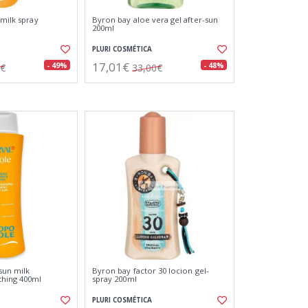
 milk spray
Byron bay aloe vera gel after-sun
200ml
PLURI COSMÉTICA
17,01€
- 49%
- 48%
0€
33,00€
 sun milk
Byron bay factor 30 locion gel-
thing 400ml
spray 200ml
PLURI COSMÉTICA