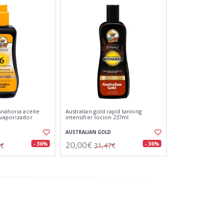
anahoria aceite
Australian gold rapid tanning
 vaporizador
intensifier locion 237ml
AUSTRALIAN GOLD
20,00€
- 36%
- 36%
5€
31,47€