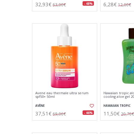
32,93€
6,28€
- 48%
63,00€
12,00€
Avene eau thermale ultra serum
Hawaiian tropic al
spf50+ 50ml
cooling aloe gel 2
AVÈNE
HAWAIIAN TROPIC
37,51€
11,50€
- 46%
69,06€
20,76€