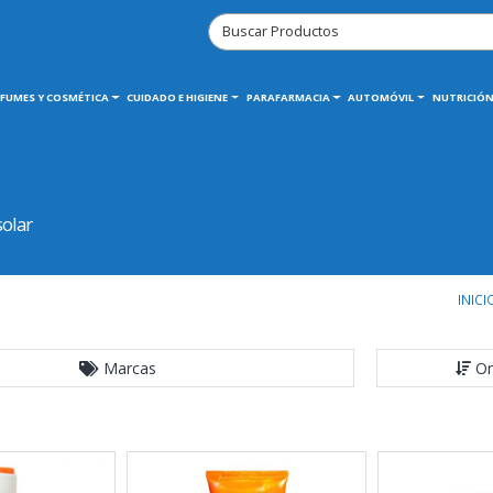
RFUMES Y COSMÉTICA
CUIDADO E HIGIENE
PARAFARMACIA
AUTOMÓVIL
NUTRICIÓN
solar
INICI
Marcas
Or