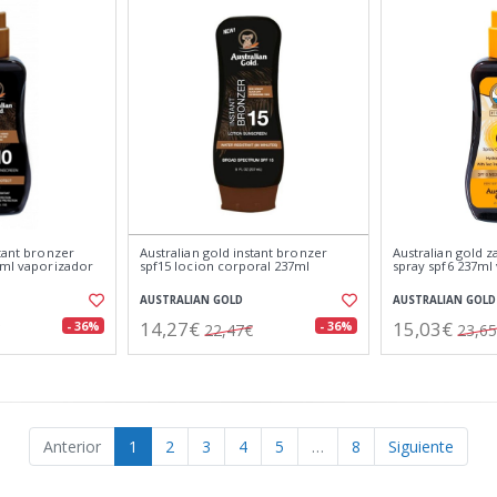
stant bronzer
Australian gold instant bronzer
Australian gold z
7ml vaporizador
spf15 locion corporal 237ml
spray spf6 237ml
AUSTRALIAN GOLD
AUSTRALIAN GOLD
14,27€
15,03€
- 36%
- 36%
22,47€
23,6
Anterior
1
2
3
4
5
…
8
Siguiente