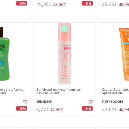
25,35€
25,35€
- 48%
- 47%
48,00€
48,0
oe vera after sun
Sunkissed express 1hour tan
Capital Soleil Le
00ml
espuma 200ml
Spf30 200 ml
SUNKISSED
VICHY SOLARES
6,77€
24,61€
- 45%
- 44%
12,00€
40,6