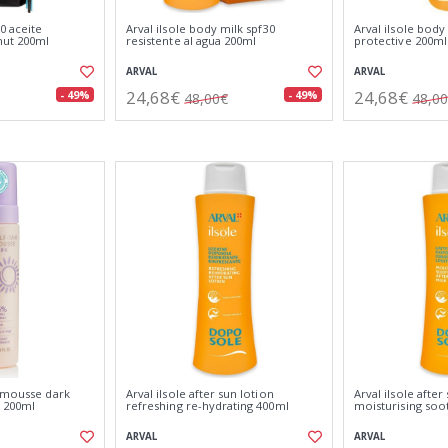
0 aceite
Arval ilsole body milk spf30
Arval ilsole body
ut 200ml
resistente al agua 200ml
protective 200ml
ARVAL
ARVAL
24,68€
24,68€
- 49%
- 49%
48,00€
48,0
n mousse dark
Arval ilsole after sun lotion
Arval ilsole after
 200ml
refreshing re-hydrating 400ml
moisturising soo
ARVAL
ARVAL