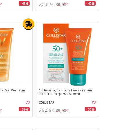
20,67€
- 47%
- 47%
0€
39,00€
che Gel Wet Skin
Collistar hyper-sensitive skins sun
face cream spf50+ 5050ml
COLLISTAR
25,05€
- 39%
- 37%
4€
39,90€