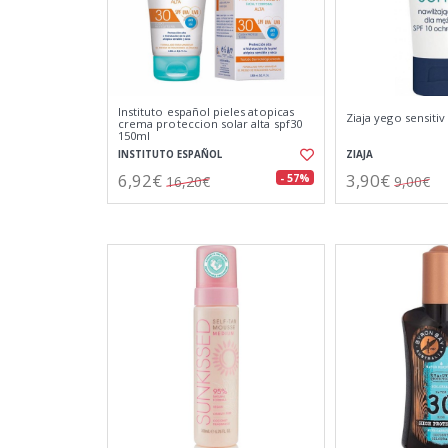
Instituto español pieles atopicas
Ziaja yego sensiti
crema proteccion solar alta spf30
150ml
INSTITUTO ESPAÑOL
ZIAJA
6,92€
3,90€
- 57%
16,20€
9,00€