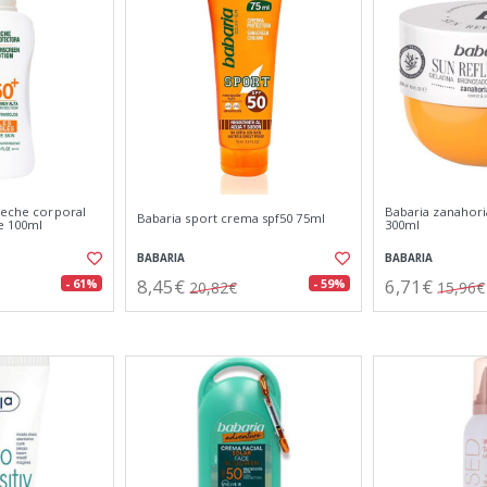
leche corporal
Babaria zanahoria
Babaria sport crema spf50 75ml
le 100ml
300ml
BABARIA
BABARIA
8,45€
6,71€
- 61%
- 59%
20,82€
15,96€