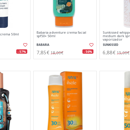
Babaria adventure crema facial
Sunkissed whipp
v crema 50ml
spf50+ 50ml
medium dark spr
vaporizador
BABARIA
SUNKISSED
7,85€
6,88€
- 57%
- 56%
18,00€
15,00€