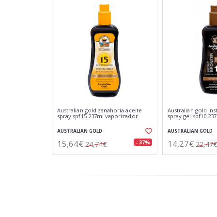
Australian gold zanahoria aceite
Australian gold in
spray spf15 237ml vaporizador
spray gel spf10 23
AUSTRALIAN GOLD
AUSTRALIAN GOLD
15,64€
14,27€
- 37%
24,74€
22,47€