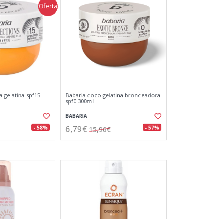
Oferta
 gelatina spf15
Babaria coco gelatina bronceadora
spf0 300ml
BABARIA
6,79€
- 58%
- 57%
15,96€