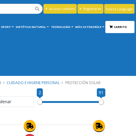
Acceso clientes
Registrarse
Powered by
Translate
 SPORT
DIETÉTICA NATURAL
TECNOLOGÍA
MÁS CATEGORÍAS
CARRITO
O
CUIDADO E HIGIENE PERSONAL
PROTECCIÓN SOLAR
2
91
denar