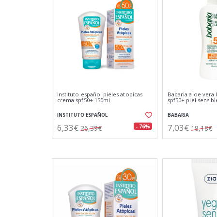
Instituto español pieles atopicas
Babaria aloe vera 
crema spf50+ 150ml
spf50+ piel sensib
INSTITUTO ESPAÑOL
BABARIA
6,33€
7,03€
- 76%
26,39€
18,18€