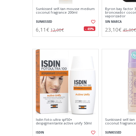
Sunkissed self-tan mousse medium
Byron bay factor 3
coconut fragrance 200ml
bronceador cocon
vaporizador
SUNKISSED
SIN MARCA
6,11€
23,10€
- 49%
12,00€
45,00€
Isdin foto-ultra spf50+
Sunkissed self-ta
despigmentante active unify 50ml
coconut fragrance
ISDIN
SUNKISSED