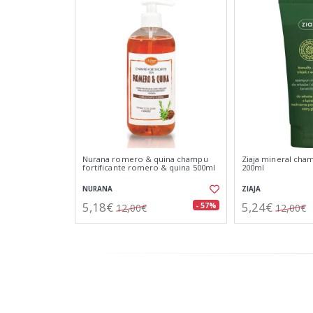
Nurana romero & quina champu
Ziaja mineral cha
fortificante romero & quina 500ml
200ml
NURANA
ZIAJA
5,18€
5,24€
- 57%
12,00€
12,00€