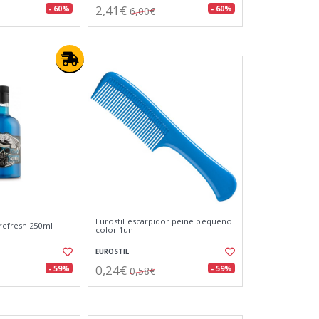
2,41€
- 60%
- 60%
6,00€
Eurostil escarpidor peine pequeño
refresh 250ml
color 1un
EUROSTIL
0,24€
- 59%
- 59%
0,58€