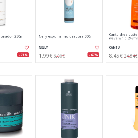
Cantu shea butte
cionador 250ml
Nelly espuma moldeadora 300ml
wave whip 248ml
NELLY
CANTU
1,99€
8,45€
- 71%
- 67%
6,00€
24,54€