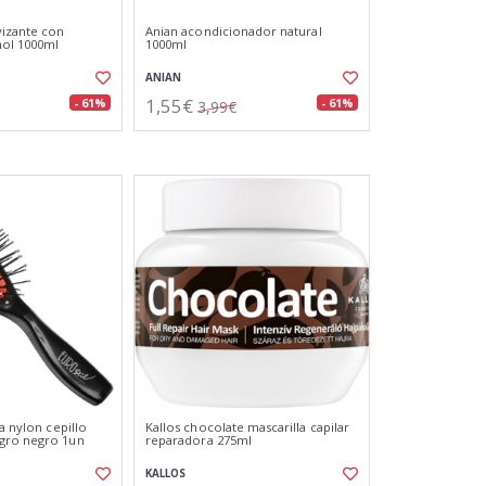
vizante con
Anian acondicionador natural
nol 1000ml
1000ml
ANIAN
1,55€
- 61%
- 61%
3,99€
ua nylon cepillo
Kallos chocolate mascarilla capilar
gro negro 1un
reparadora 275ml
KALLOS