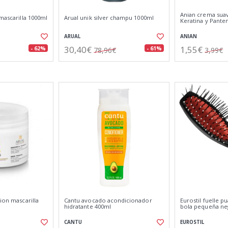
Anian crema sua
 mascarilla 1000ml
Arual unik silver champu 1000ml
Keratina y Pante
ARUAL
ANIAN
30,40€
1,55€
- 62%
- 61%
78,96€
3,99€
tion mascarilla
Cantu avocado acondicionador
Eurostil fuelle p
hidratante 400ml
bola pequeña ne
CANTU
EUROSTIL