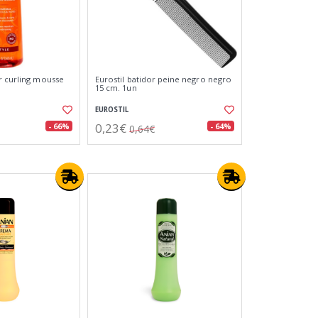
r curling mousse
Eurostil batidor peine negro negro
15 cm. 1un
EUROSTIL
0,23€
- 66%
- 64%
0,64€