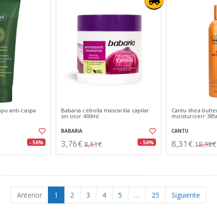
mpu anti-caspa
Babaria cebolla mascarilla capilar
Cantu shea butter
sin olor 400ml
moisturizerr 385
BABARIA
CANTU
3,76€
8,31€
- 56%
- 56%
8,61€
18,98€
Anterior
1
2
3
4
5
…
25
Siguiente