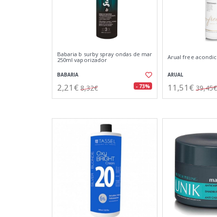
Babaria b surby spray ondas de mar
Arual free acondi
250ml vaporizador
BABARIA
ARUAL
2,21€
11,51€
- 73%
8,32€
39,45€