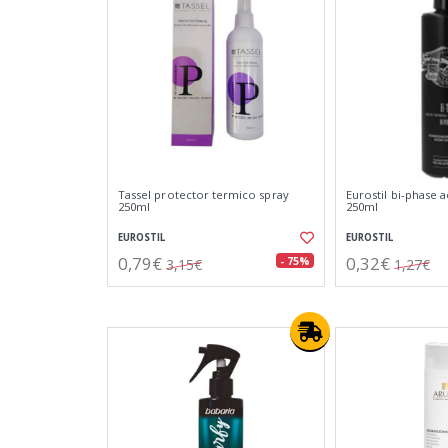
Tassel protector termico spray
Eurostil bi-phase
250ml
250ml
EUROSTIL
EUROSTIL
0,79€
0,32€
- 75%
3,15€
1,27€