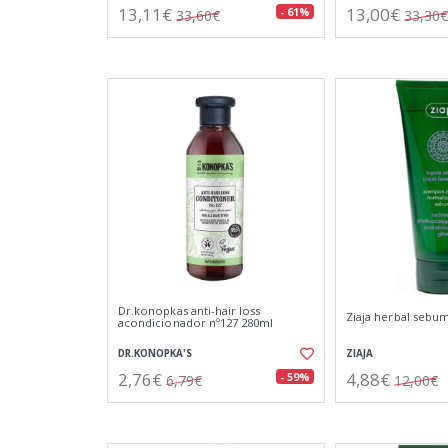
13,11€
13,00€
- 61%
33,60€
33,30€
Dr.konopkas anti-hair loss
Ziaja herbal seb
acondicionador nº127 280ml
DR.KONOPKA'S
ZIAJA
2,76€
4,88€
- 59%
6,79€
12,00€