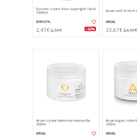
Eurostil cream blue oxybright 10vol
Arual unik hi-tech
1000ml
EUROSTIL
ARUAL
2,47€
32,67€
- 62%
6,50€
84,90€
Arual crystal diamond mascarilla
Arual argan collec
250ml
250ml
ARUAL
ARUAL