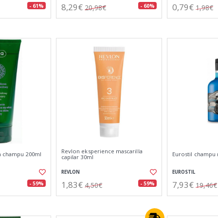
8,29€
0,79€
- 61%
- 60%
20,98€
1,98€
Revlon eksperience mascarilla
um champu 200ml
Eurostil champu 
capilar 30ml
REVLON
EUROSTIL
1,83€
7,93€
- 59%
- 59%
4,50€
19,46€