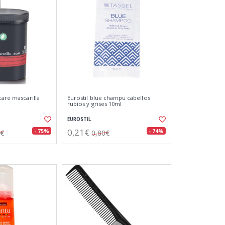
care mascarilla
Eurostil blue champu cabellos
rubios y grises 10ml
EUROSTIL
0,21€
- 75%
- 74%
0€
0,80€