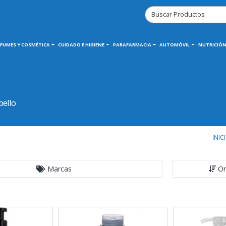
RFUMES Y COSMÉTICA
CUIDADO E HIGIENE
PARAFARMACIA
AUTOMÓVIL
NUTRICIÓN
bello
INIC
Marcas
Or