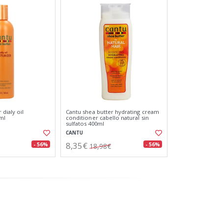
 dialy oil
Cantu shea butter hydrating cream
ml
conditioner cabello natural sin
sulfatos 400ml
CANTU
8,35€
- 56%
- 56%
18,98€