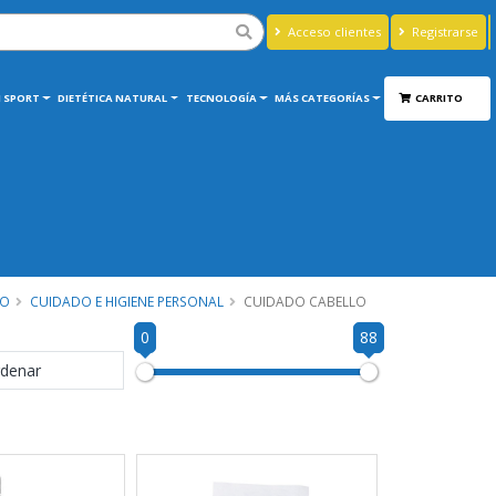
Acceso clientes
Registrarse
 SPORT
DIETÉTICA NATURAL
TECNOLOGÍA
MÁS CATEGORÍAS
CARRITO
IO
CUIDADO E HIGIENE PERSONAL
CUIDADO CABELLO
0
88
denar