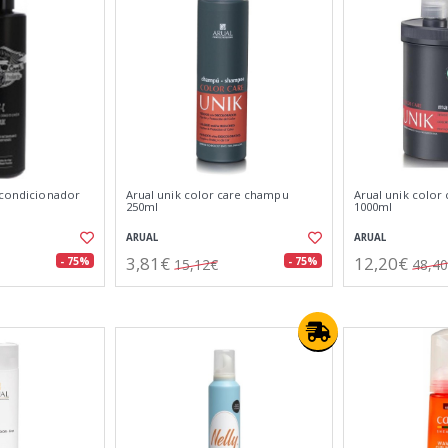
 acondicionador
Arual unik color care champu
Arual unik color 
250ml
1000ml
ARUAL
ARUAL
3,81€
12,20€
- 75%
- 75%
15,12€
48,4