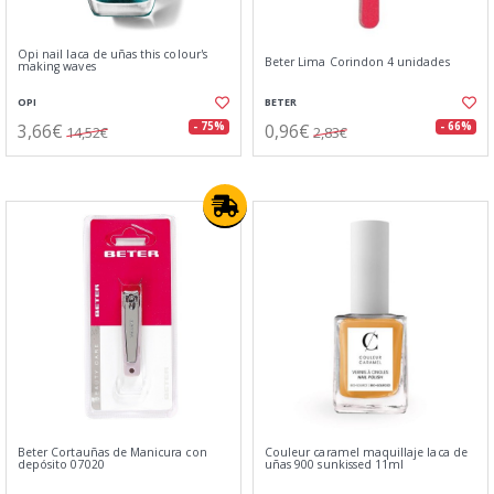
Opi nail laca de uñas this colour's
Beter Lima Corindon 4 unidades
making waves
OPI
BETER
3,66€
0,96€
- 75%
- 66%
14,52€
2,83€
Beter Cortauñas de Manicura con
Couleur caramel maquillaje laca de
depósito 07020
uñas 900 sunkissed 11ml