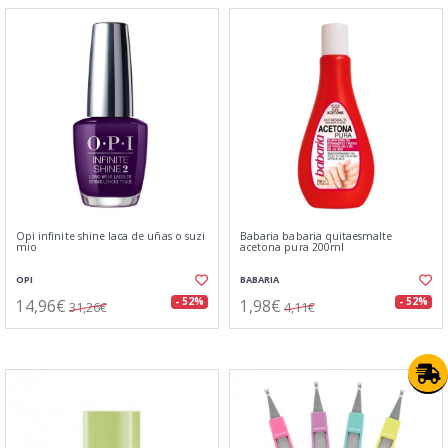
Opi infinite shine laca de uñas o suzi
Babaria babaria quitaesmalte
mio
acetona pura 200ml
OPI
BABARIA
14,96€
1,98€
- 52%
- 52%
31,26€
4,11€