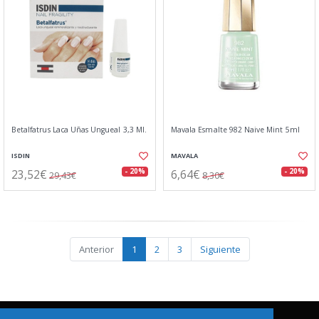
Betalfatrus Laca Uñas Ungueal 3,3 Ml.
Mavala Esmalte 982 Naive Mint 5ml
ISDIN
MAVALA
23,52€
6,64€
- 20%
- 20%
29,43€
8,30€
Anterior
1
2
3
Siguiente