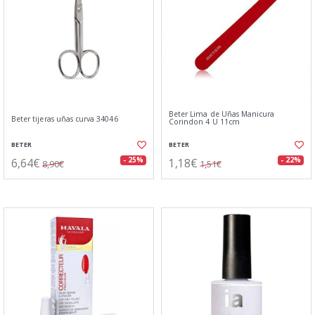
Beter Lima de Uñas Manicura
Beter tijeras uñas curva 34046
Corindon 4 U 11cm
BETER
BETER
6,64€
1,18€
- 25%
- 22%
8,90€
1,51€