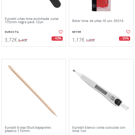
Eurostil uñas lima acolchada curva
Beter lima de uñas 10 uni. 05016
175mm negra pack 12un
EUROSTIL
BETER
3,72€
1,17€
- 42%
- 35%
6,40€
1,80€
Eurostil bolsa 50ud.bajapieles
Eurostil blanco corta-cuticulas con
plastico 115mm
lima 1un