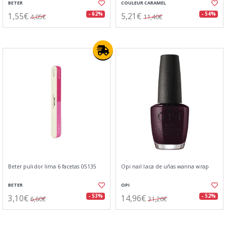
BETER
COULEUR CARAMEL
1,55€
5,21€
- 62%
- 54%
4,05€
11,40€
Beter pulidor lima 6 facetas 05135
Opi nail laca de uñas wanna wrap
BETER
OPI
3,10€
14,96€
- 53%
- 52%
6,60€
31,26€