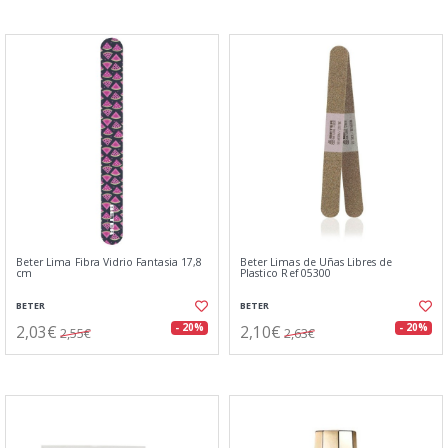
Beter Lima Fibra Vidrio Fantasia 17,8
Beter Limas de Uñas Libres de
cm
Plastico Ref 05300
BETER
BETER
2,03€
2,10€
- 20%
- 20%
2,55€
2,63€