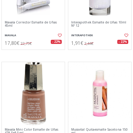
Mavala Corrector Esmalte de Uñas
Interapothek Esmalte de Uñas 10ml
45ml
Nº 12
MAVALA
INTERAPOTHEK
17,80€
1,91€
- 22%
- 22%
22,75€
2,44€
Mavala Mini Color Esmalte de Uñas
Mussvital Quitaesmalte Sacetona 150
478 Safi 5ml
ml