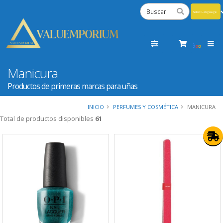
Powered
by
Tra
Manicura
Productos de primeras marcas para uñas
INICIO
PERFUMES Y COSMÉTICA
MANICURA
Total de productos disponibles
61