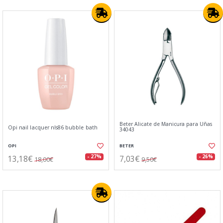
Beter Alicate de Manicura para Uñas
Opi nail lacquer nls86 bubble bath
34043
OPI
BETER
13,18€
7,03€
- 27%
- 26%
18,00€
9,50€