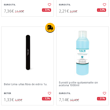
EUROSTIL
EUROSTIL
7,36€
2,21€
- 33%
- 32%
11,00€
3,26€
Eurostil pollie quitaesmalte sin
Beter Lima uñas fibra de vidrio 1u.
acetona 1000ml
BETER
EUROSTIL
1,33€
7,14€
- 32%
- 31%
1,95€
10,40€