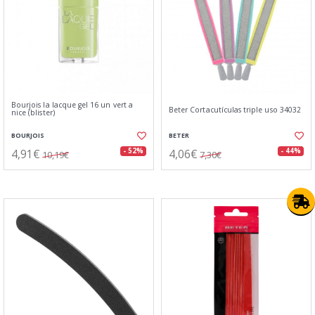
Bourjois la lacque gel 16 un vert a
Beter Cortacutículas triple uso 34032
nice (blister)
BOURJOIS
BETER
4,91€
4,06€
- 52%
- 44%
10,19€
7,30€