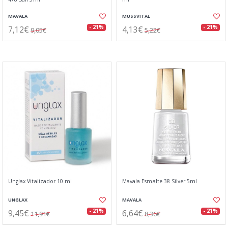
MAVALA
MUSSVITAL
7,12€
4,13€
- 21%
- 21%
9,05€
5,22€
Unglax Vitalizador 10 ml
Mavala Esmalte 38 Silver 5ml
UNGLAX
MAVALA
9,45€
6,64€
- 21%
- 21%
11,91€
8,36€