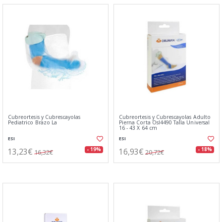
Cubreortesis y Cubrescayolas
Cubreortesis y Cubrescayolas Adulto
Pediatrico Brazo La
Pierna Corta Osl4490 Talla Universal
16 - 43 X 64 cm
ESI
ESI
13,23€
16,93€
- 19%
- 18%
16,32€
20,72€