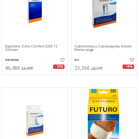
Espaldera Ocho Comfort E250 T2
Cubreortesis y Cubrescayolas Adulto
Orliman
Pierna Larga
ORLIMAN
ESI
46,48€
23,36€
- 18%
- 18%
56,45€
28,37€