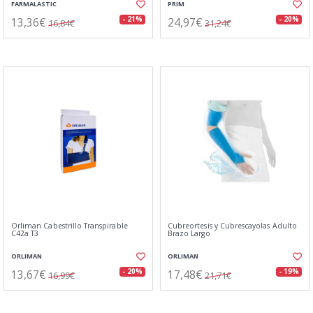
FARMALASTIC
PRIM
13,36€
24,97€
- 21%
- 20%
16,84€
31,24€
Orliman Cabestrillo Transpirable
Cubreortesis y Cubrescayolas Adulto
C42a T3
Brazo Largo
ORLIMAN
ORLIMAN
13,67€
17,48€
- 20%
- 19%
16,99€
21,71€