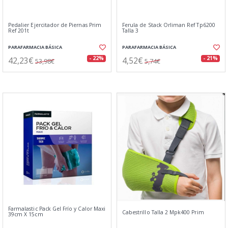
Pedalier Ejercitador de Piernas Prim
Ferula de Stack Orliman Ref Tp6200
Ref 201t
Talla 3
PARAFARMACIA BÁSICA
PARAFARMACIA BÁSICA
42,23€
4,52€
- 22%
- 21%
53,98€
5,74€
Farmalastic Pack Gel Frío y Calor Maxi
Cabestrillo Talla 2 Mpk400 Prim
39cm X 15cm