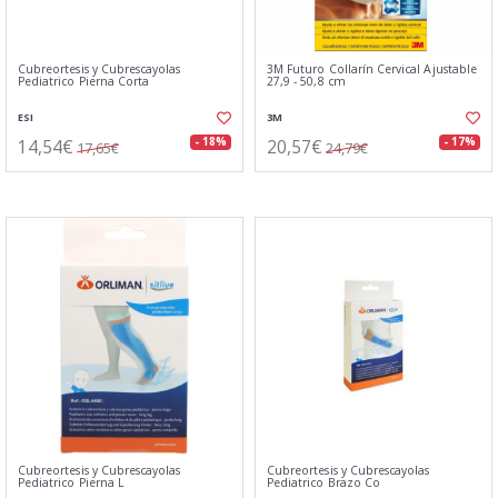
Cubreortesis y Cubrescayolas
3M Futuro Collarín Cervical Ajustable
Pediatrico Pierna Corta
27,9 - 50,8 cm
ESI
3M
14,54€
20,57€
- 18%
- 17%
17,65€
24,79€
Cubreortesis y Cubrescayolas
Cubreortesis y Cubrescayolas
Pediatrico Pierna L
Pediatrico Brazo Co