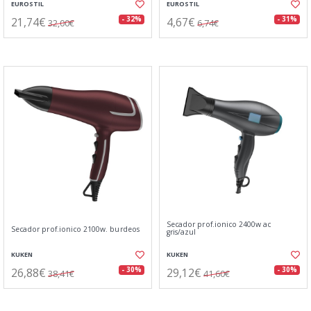
EUROSTIL
EUROSTIL
21,74€
4,67€
- 32%
- 31%
32,00€
6,74€
Secador prof.ionico 2400w ac
Secador prof.ionico 2100w. burdeos
gris/azul
KUKEN
KUKEN
26,88€
29,12€
- 30%
- 30%
38,41€
41,60€