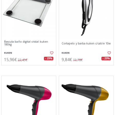
Bascula baño digital cristal kuken
Cortapelo y barba kuken c/cable 10w
180kg
KUKEN
KUKEN
15,96€
9,84€
- 29%
- 29%
22,45€
13,78€