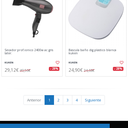
Secador prof.ionico 2400w ac gris
Bascula baño dig.plastico blanca
later.
kuken
KUKEN
KUKEN
29,12€
24,90€
- 28%
- 28%
40,56€
34,68€
Anterior
1
2
3
4
Siguiente