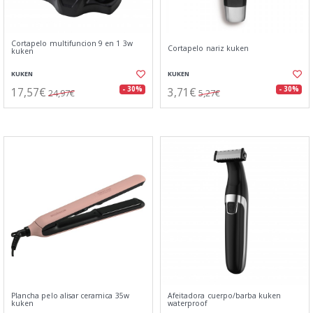
Cortapelo multifuncion 9 en 1 3w
Cortapelo nariz kuken
kuken
KUKEN
KUKEN
17,57€
3,71€
- 30%
- 30%
24,97€
5,27€
Plancha pelo alisar ceramica 35w
Afeitadora cuerpo/barba kuken
kuken
waterproof