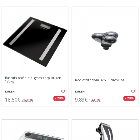
Bascula baño dig. grasa corp.kuken
Rec. afeitadora 32683 cuchillas
180kg
KUKEN
KUKEN
18,50€
9,83€
- 29%
- 29%
26,03€
13,83€