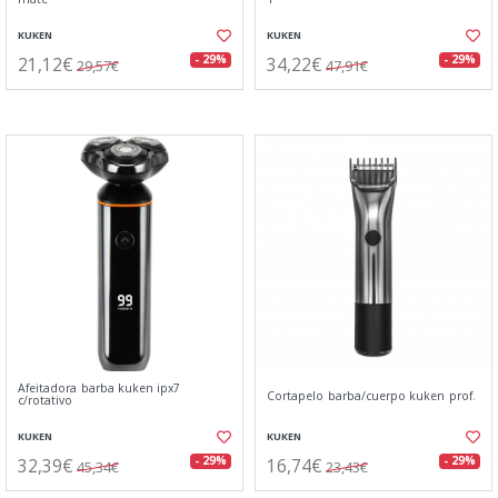
KUKEN
KUKEN
21,12€
34,22€
- 29%
- 29%
29,57€
47,91€
Afeitadora barba kuken ipx7
Cortapelo barba/cuerpo kuken prof.
c/rotativo
KUKEN
KUKEN
32,39€
16,74€
- 29%
- 29%
45,34€
23,43€