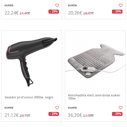
KUKEN
KUKEN
22,24€
20,26€
- 29%
- 29%
31,46€
28,65€
Almohadilla elect.cervi-dorsa.kuken
Secador prof.ionico 2000w. negro
100w
KUKEN
KUKEN
21,12€
36,30€
- 29%
- 29%
29,72€
51,08€