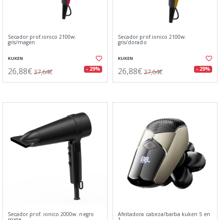
Secador prof.ionico 2100w.
Secador prof.ionico 2100w.
gris/magen
gris/dorado
KUKEN
KUKEN
26,88€
26,88€
- 29%
- 29%
37,64€
37,64€
Secador prof. ionico 2000w. negro
Afeitadora cabeza/barba kuken 5 en
mate
1