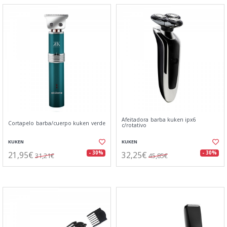
Afeitadora barba kuken ipx6
Cortapelo barba/cuerpo kuken verde
c/rotativo
KUKEN
KUKEN
21,95€
32,25€
- 30%
- 30%
31,21€
45,85€