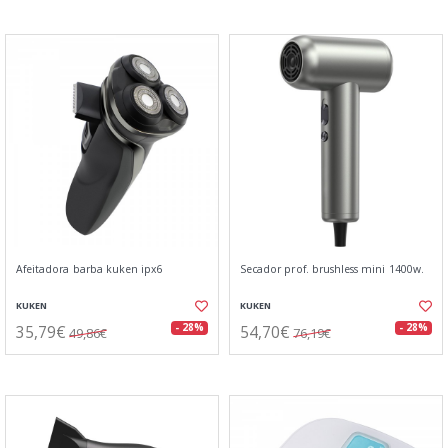
Afeitadora barba kuken ipx6
Secador prof. brushless mini 1400w.
KUKEN
KUKEN
35,79€
54,70€
- 28%
- 28%
49,86€
76,19€