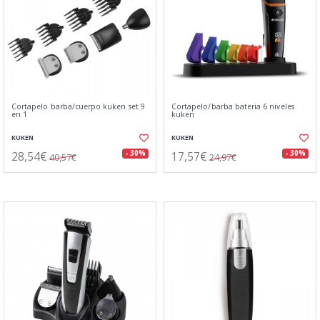
Cortapelo barba/cuerpo kuken set 9
Cortapelo/barba bateria 6 niveles
en 1
kuken
KUKEN
KUKEN
28,54€
17,57€
- 30%
- 30%
40,57€
24,97€