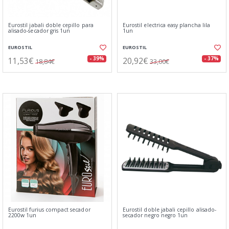
Eurostil jabali doble cepillo para
Eurostil electrica easy plancha lila
alisado-secador gris 1un
1un
EUROSTIL
EUROSTIL
11,53€
20,92€
- 39%
- 37%
18,84€
33,00€
Eurostil furius compact secador
Eurostil doble jabali cepillo alisado-
2200w 1un
secador negro negro 1un