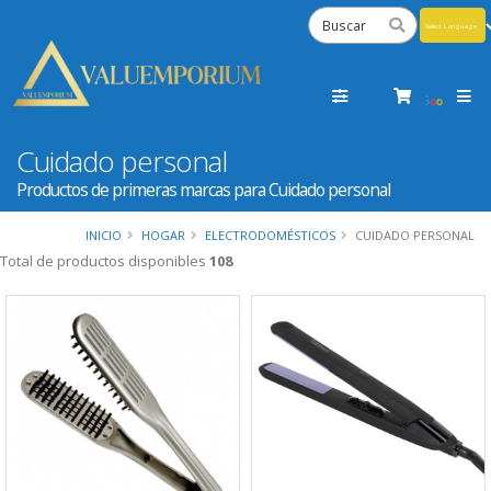
Powered
by
Tra
Cuidado personal
Productos de primeras marcas para Cuidado personal
INICIO
HOGAR
ELECTRODOMÉSTICOS
CUIDADO PERSONAL
Total de productos disponibles
108