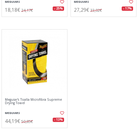
MEGUIARS
MEGUIARS
18,18€
27,29€
- 25%
- 17%
24,17€
33,02€
Meguiar's Toalla Microfibra Supreme
Drying Towel
MEGUIARS
44,19€
- 13%
50,85€