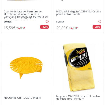
Guante de Lavado Premium de
MEGUIARS Meguiar's X1901EU Cepillo
Microfibra Billionaire Cuida la
para Llantas Grande
Carrocería Sin Arañazos Manopla de
Secado y Lavado 26x18 cm
SUMEX
SUMEX
15,59€
29,89€
- 32%
- 28%
22,95€
41,31€
Meguiar's MG02020 Pack de 3 Toallas
MEGUIARS GRIT GUARD INSERT
de Microfibra Premium