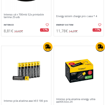
Intenso cd-r 700mb 52x printable
Energy sistem charge pro c aaa * 4
tarrina 25uds
INTENSO
ENERGY SISTEM
8,81€
11,78€
- 17%
- 17%
10,62€
14,20€
Intenso pila alcalina energy ultra
Intenso pila alcalina aaa lr03 100 pcs
aalr06 box-24