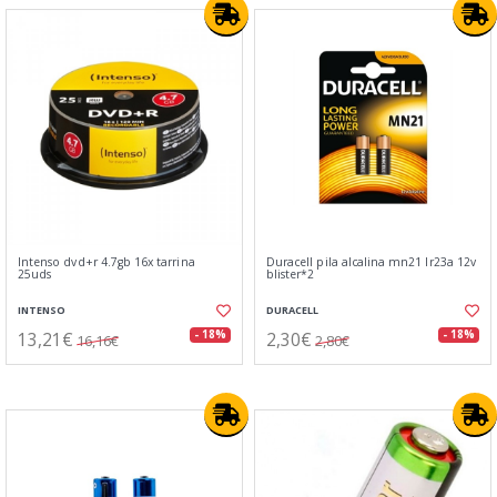
Intenso dvd+r 4.7gb 16x tarrina
Duracell pila alcalina mn21 lr23a 12v
25uds
blister*2
INTENSO
DURACELL
13,21€
2,30€
- 18%
- 18%
16,16€
2,80€