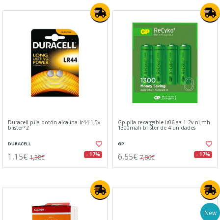
Duracell pila botón alcalina lr44 1,5v
Gp pila recargable lr06 aa 1.2v ni-mh
blister*2
1300mah blister de 4 unidades
DURACELL
GP
1,15€
6,55€
- 17%
- 17%
1,38€
7,86€
New