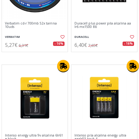
Verbatim cd-r 700mb 52x tarrina
Duracell plus power pila alcalina aa
10uds
lr6 mx1500 8b
VERBATIM
DURACELL
5,27€
6,40€
- 16%
- 16%
6,31€
7,65€
Intenso energy ultra 9v alcalina 6lr61
Intenso pila alcalina energy ultra
e-block
aaalr03 pack-4