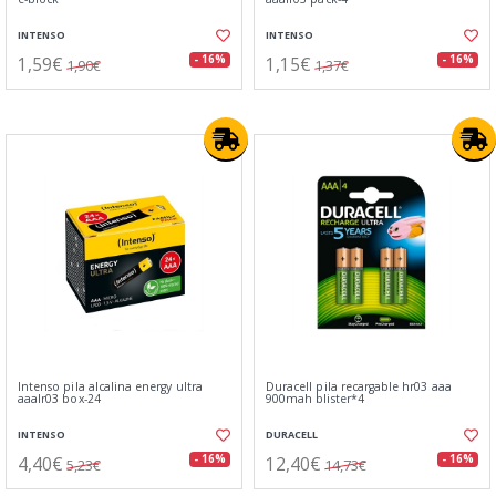
INTENSO
INTENSO
1,59€
1,15€
- 16%
- 16%
1,90€
1,37€
Intenso pila alcalina energy ultra
Duracell pila recargable hr03 aaa
aaalr03 box-24
900mah blister*4
INTENSO
DURACELL
4,40€
12,40€
- 16%
- 16%
5,23€
14,73€