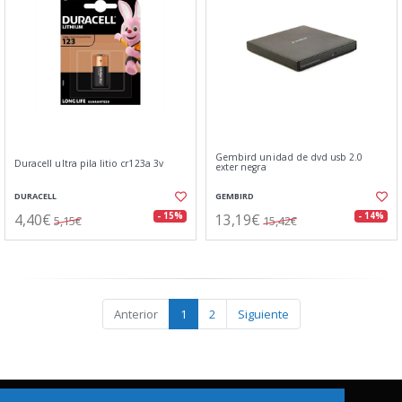
Gembird unidad de dvd usb 2.0
Duracell ultra pila litio cr123a 3v
exter negra
DURACELL
GEMBIRD
4,40€
13,19€
- 15%
- 14%
5,15€
15,42€
Anterior
1
2
Siguiente