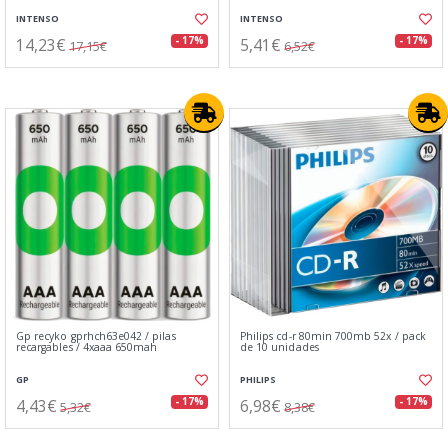
INTENSO
INTENSO
14,23€
5,41€
- 17%
- 17%
17,15€
6,52€
Gp recyko gprhch63e042 / pilas
Philips cd-r 80min 700mb 52x / pack
recargables / 4xaaa 650mah
de 10 unidades
GP
PHILIPS
4,43€
6,98€
- 17%
- 17%
5,32€
8,38€