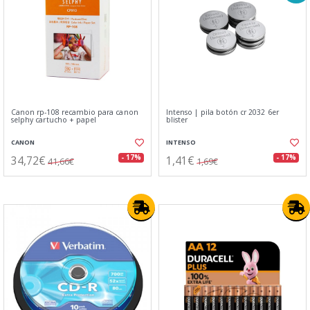
Canon rp-108 recambio para canon
Intenso | pila botón cr 2032 6er
selphy cartucho + papel
blister
CANON
INTENSO
34,72€
1,41€
- 17%
- 17%
41,66€
1,69€