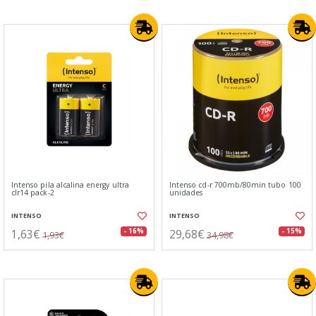
Intenso pila alcalina energy ultra
Intenso cd-r 700mb/80min tubo 100
clr14 pack-2
unidades
INTENSO
INTENSO
1,63€
29,68€
- 16%
- 15%
1,93€
34,98€