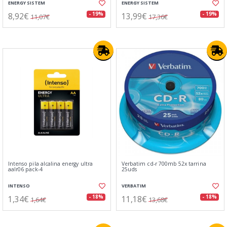
ENERGY SISTEM
ENERGY SISTEM
8,92€
13,99€
- 19%
- 19%
11,07€
17,36€
Intenso pila alcalina energy ultra
Verbatim cd-r 700mb 52x tarrina
aalr06 pack-4
25uds
INTENSO
VERBATIM
1,34€
11,18€
- 18%
- 18%
1,64€
13,68€