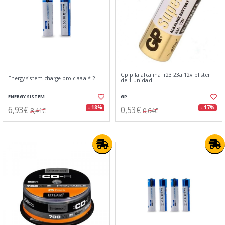
Gp pila alcalina lr23 23a 12v blister
Energy sistem charge pro c aaa * 2
de 1 unidad
ENERGY SISTEM
GP
6,93€
0,53€
- 18%
- 17%
8,41€
0,64€