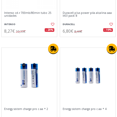
Intenso cd-r 700mb/80min tubo 25
Duracell plus power pila alcalina aaa
unidades
lr03 pack 8
INTENSO
DURACELL
8,27€
6,80€
- 20%
- 19%
10,33€
8,44€
Energy sistem charge pro c aa * 2
Energy sistem charge pro c aa * 4