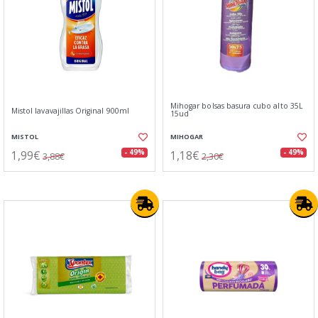
Mihogar bolsas basura cubo alto 35L
Mistol lavavajillas Original 900ml
15ud
MISTOL
MIHOGAR
1,99€
1,18€
- 49%
- 49%
3,88€
2,30€