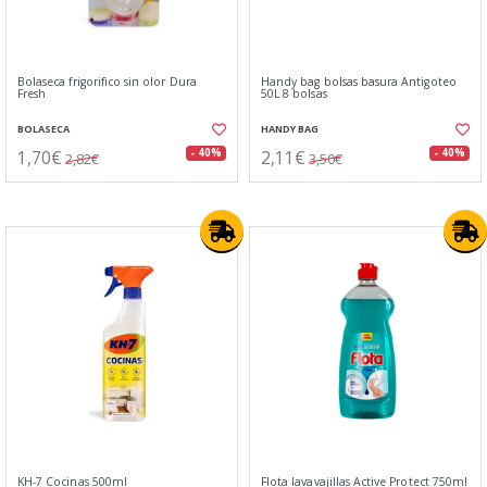
Bolaseca frigorifico sin olor Dura
Handy bag bolsas basura Antigoteo
Fresh
50L 8 bolsas
BOLASECA
HANDY BAG
1,70€
2,11€
- 40%
- 40%
2,82€
3,50€
KH-7 Cocinas 500ml
Flota lavavajillas Active Protect 750ml