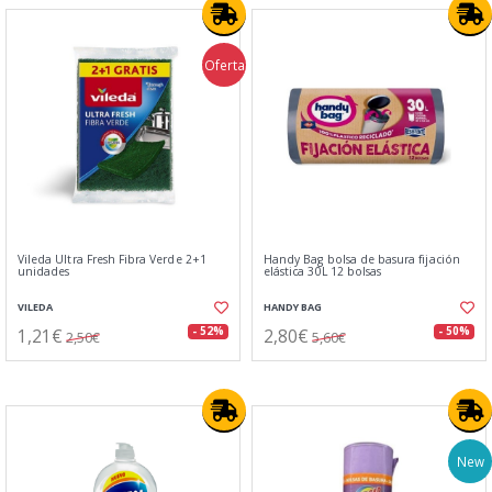
Oferta
Vileda Ultra Fresh Fibra Verde 2+1
Handy Bag bolsa de basura fijación
unidades
elástica 30L 12 bolsas
VILEDA
HANDY BAG
1,21€
2,80€
- 52%
- 50%
2,50€
5,60€
New