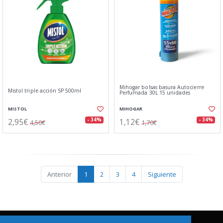
Mihogar bolsas basura Autocierre
Mistol triple acción SP 500ml
Perfumada 30L 15 unidades
MISTOL
MIHOGAR
2,95€
1,12€
- 34%
- 34%
4,50€
1,70€
Anterior
1
2
3
4
Siguiente