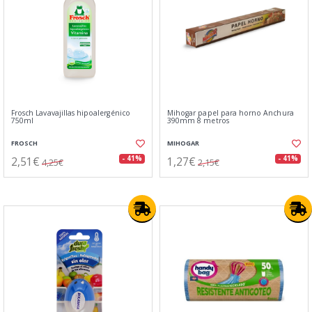
Frosch Lavavajillas hipoalergénico
Mihogar papel para horno Anchura
750ml
390mm 8 metros
FROSCH
MIHOGAR
2,51€
1,27€
- 41%
- 41%
4,25€
2,15€