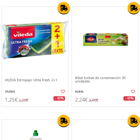
Albal bolsas de conservación 30
VILEDA Estropajo Ultra Fresh 2+1
unidades
VILEDA
ALBAL
1,25€
2,24€
- 43%
- 43%
2,20€
3,90€