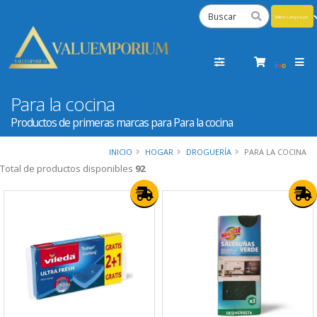
Powered
by
Tra
Para la cocina
Productos de primeras marcas para Para la cocina
INICIO
HOGAR
DROGUERÍA
PARA LA COCINA
Total de productos disponibles
92