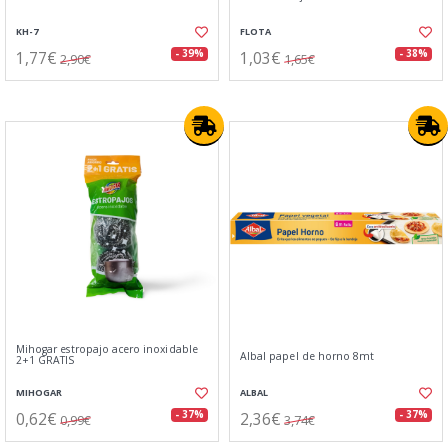
KH-7
FLOTA
1,77€
1,03€
- 39%
- 38%
2,90€
1,65€
Mihogar estropajo acero inoxidable
Albal papel de horno 8mt
2+1 GRATIS
MIHOGAR
ALBAL
0,62€
2,36€
- 37%
- 37%
0,99€
3,74€