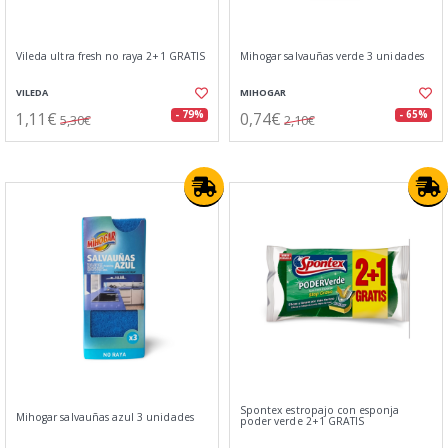
Vileda ultra fresh no raya 2+1 GRATIS
Mihogar salvauñas verde 3 unidades
VILEDA
MIHOGAR
1,11€
0,74€
- 79%
- 65%
5,30€
2,10€
Spontex estropajo con esponja
Mihogar salvauñas azul 3 unidades
poder verde 2+1 GRATIS