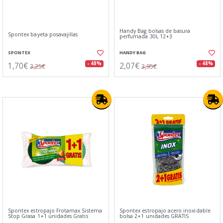
Handy Bag bolsas de basura
Spontex bayeta posavajillas
perfumada 30L 12+3
SPONTEX
HANDY BAG
1,70€
2,07€
- 48%
- 48%
3,25€
3,95€
Spontex estropajo Frotamax Sistema
Spontex estropajo acero inoxidable
Stop Grasa 1+1 unidades Gratis
bolsa 2+1 unidades GRATIS