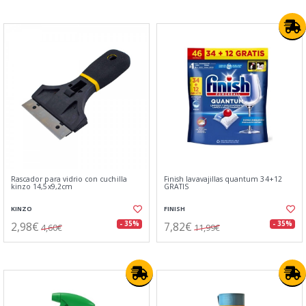
Rascador para vidrio con cuchilla
Finish lavavajillas quantum 34+12
kinzo 14,5x9,2cm
GRATIS
KINZO
FINISH
2,98€
7,82€
- 35%
- 35%
4,60€
11,99€