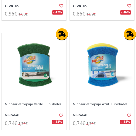
SPONTEX
SPONTEX
0,96€
0,86€
- 47%
- 46%
1,80€
1,59€
Mihogar estropajo Verde 3 unidades
Mihogar estropajo Azul 3 unidades
MIHOGAR
MIHOGAR
0,74€
0,74€
- 44%
- 44%
1,32€
1,32€