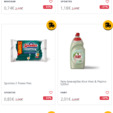
MIHOGAR
SPONTEX
0,74€
1,18€
- 65%
- 61%
2,10€
2,99€
Fairy lavavajillas Aloe Vera & Pepino
Spontex 2 Power Flex
520ml
SPONTEX
FAIRY
0,83€
2,01€
- 56%
- 56%
1,90€
4,60€