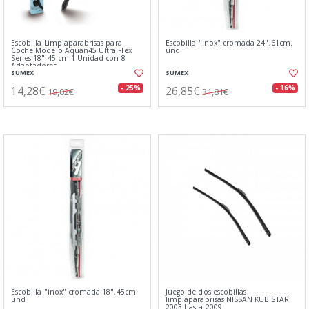
Escobilla Limpiaparabrisas para
Escobilla "inox" cromada 24".61cm.
Coche Modelo Aquan45 Ultra Flex
und
Series 18" 45 cm 1 Unidad con 8
Adaptadores
SUMEX
SUMEX
14,28€
26,85€
- 25%
- 16%
19,02€
31,81€
Escobilla "inox" cromada 18".45cm.
Juego de dos escobillas
und
limpiaparabrisas NISSAN KUBISTAR
2003 hasta 2009