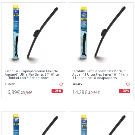
Escobilla Limpiaparabrisas Modelo
Escobilla Limpiaparabrisas Modelo
Aquan61 Ultra Flex Series 24" 61 cm
Aquan41 Ultra Flex Series 16" 41 cm
1 Unidad con 8 Adaptadores
1 Unidad con 8 Adaptadores
SUMEX
SUMEX
16,89€
14,28€
- 28%
- 26%
23,34€
19,31€