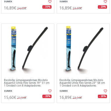
SUMEX
SUMEX
16,89€
16,89€
- 30%
- 29%
24,03€
23,69€
Escobilla Limpiaparabrisas Modelo
Escobilla Limpiaparabrisas Modelo
Aquan53 Ultra Flex Series 19" 51 cm
Aquan66 Ultra Flex Series 23" 58 cm
1 Unidad con 8 Adaptadores
1 Unidad con 8 Adaptadores
SUMEX
SUMEX
15,60€
16,89€
- 28%
- 28%
21,56€
23,34€