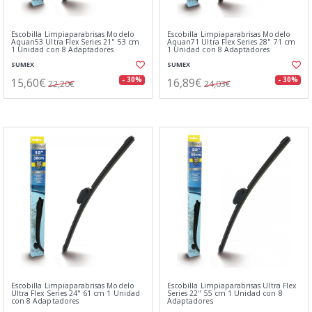
Escobilla Limpiaparabrisas Modelo
Escobilla Limpiaparabrisas Modelo
Aquan53 Ultra Flex Series 21" 53 cm
Aquan71 Ultra Flex Series 28" 71 cm
1 Unidad con 8 Adaptadores
1 Unidad con 8 Adaptadores
SUMEX
SUMEX
15,60€
16,89€
- 30%
- 30%
22,20€
24,03€
Escobilla Limpiaparabrisas Modelo
Escobilla Limpiaparabrisas Ultra Flex
Ultra Flex Series 24" 61 cm 1 Unidad
Series 22" 55 cm 1 Unidad con 8
con 8 Adaptadores
Adaptadores