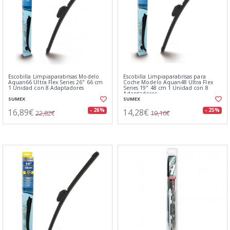
Escobilla Limpiaparabrisas Modelo
Escobilla Limpiaparabrisas para
Aquan66 Ultra Flex Series 26" 66 cm
Coche Modelo Aquan48 Ultra Flex
1 Unidad con 8 Adaptadores
Series 19" 48 cm 1 Unidad con 8
Adaptadores
SUMEX
SUMEX
16,89€
14,28€
- 26%
- 25%
22,82€
19,16€