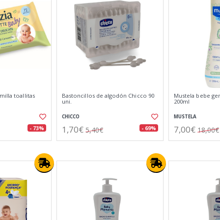
illa toallitas
Bastoncillos de algodón Chicco 90
Mustela bebe ge
uni.
200ml
CHICCO
MUSTELA
1,70€
7,00€
- 73%
- 69%
5,40€
18,00€