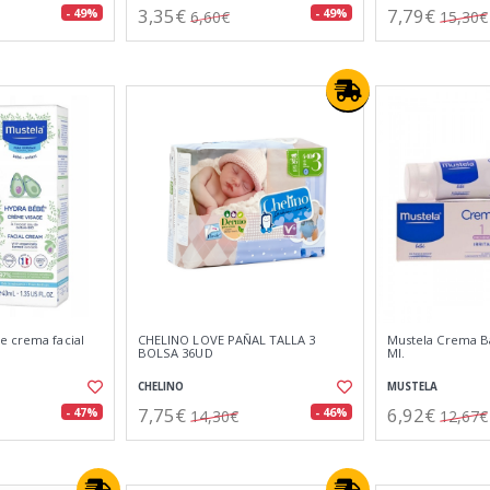
3,35€
7,79€
- 49%
- 49%
6,60€
15,30€
e crema facial
CHELINO LOVE PAÑAL TALLA 3
Mustela Crema Bá
BOLSA 36UD
Ml.
CHELINO
MUSTELA
7,75€
6,92€
- 47%
- 46%
14,30€
12,67€