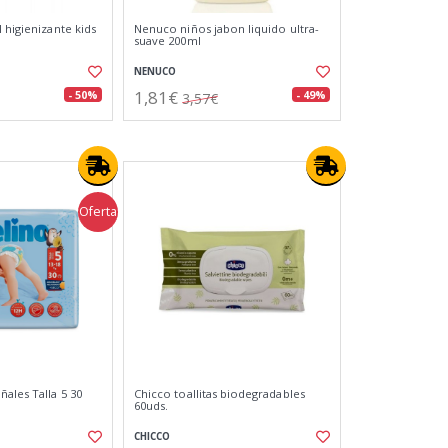
 higienizante kids
Nenuco niños jabon liquido ultra-
suave 200ml
NENUCO
1,81€
- 50%
- 49%
3,57€
Oferta
ales Talla 5 30
Chicco toallitas biodegradables
60uds.
CHICCO