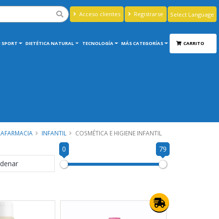
Acceso clientes
Registrarse
Powered by
Translate
 SPORT
DIETÉTICA NATURAL
TECNOLOGÍA
MÁS CATEGORÍAS
CARRITO
RAFARMACIA
INFANTIL
COSMÉTICA E HIGIENE INFANTIL
0
79
denar