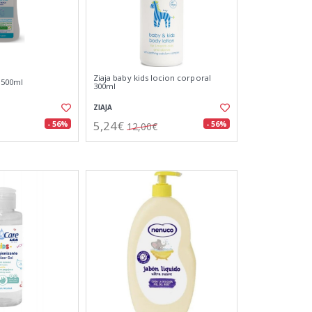
Ziaja baby kids locion corporal
 500ml
300ml
ZIAJA
5,24€
- 56%
- 56%
12,00€