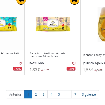
tas húmedas 99%
Baby lindo toallitas húmedas
Johnsons baby c
cremosas 80 unidades
BABY LINDO
JOHNSON & JOHN
1,33€
1,55€
- 42%
- 42%
2,30€
2,50€
Anterior
1
2
3
4
5
…
7
Siguiente