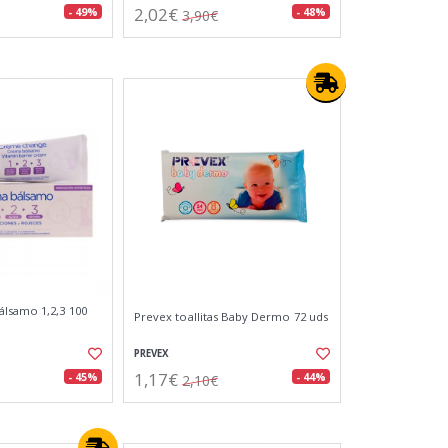
2,02€
- 49%
- 48%
3,90€
lsamo 1,2,3 100
Prevex toallitas Baby Dermo 72 uds
PREVEX
1,17€
- 45%
- 44%
2,10€