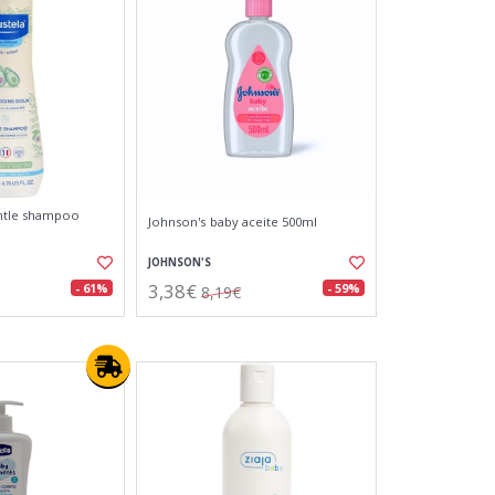
ntle shampoo
Johnson's baby aceite 500ml
JOHNSON'S
3,38€
- 61%
- 59%
8,19€