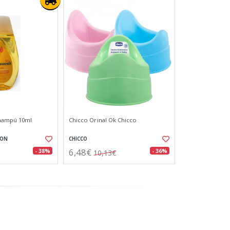
hampú 10ml
Chicco Orinal Ok Chicco
SON
CHICCO
6,48€
- 38%
- 36%
10,13€