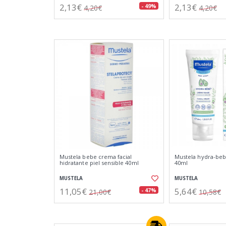
2,13€
2,13€
- 49%
4,20€
4,20€
Mustela bebe crema facial
Mustela hydra-beb
hidratante piel sensible 40ml
40ml
MUSTELA
MUSTELA
11,05€
5,64€
- 47%
21,00€
10,58€