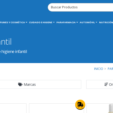
RFUMES Y COSMÉTICA
CUIDADO E HIGIENE
PARAFARMACIA
AUTOMÓVIL
NUTRICIÓN
ntil
higiene infantil
INICIO
PA
Marcas
Or