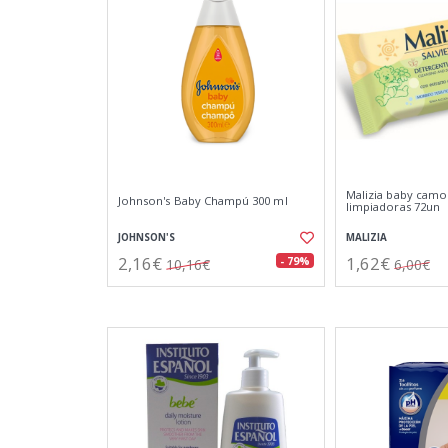
Malizia baby camom
Johnson's Baby Champú 300 ml
limpiadoras 72un
JOHNSON'S
MALIZIA
2,16€
1,62€
- 79%
10,16€
6,00€