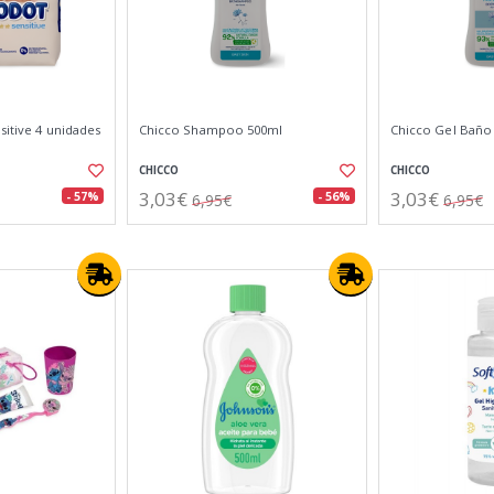
sitive 4 unidades
Chicco Shampoo 500ml
Chicco Gel Baño
CHICCO
CHICCO
3,03€
3,03€
- 57%
- 56%
6,95€
6,95€