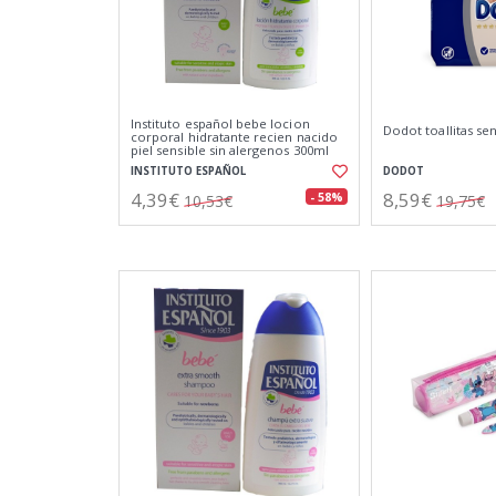
Instituto español bebe locion
Dodot toallitas sen
corporal hidratante recien nacido
piel sensible sin alergenos 300ml
INSTITUTO ESPAÑOL
DODOT
4,39€
8,59€
- 58%
10,53€
19,75€