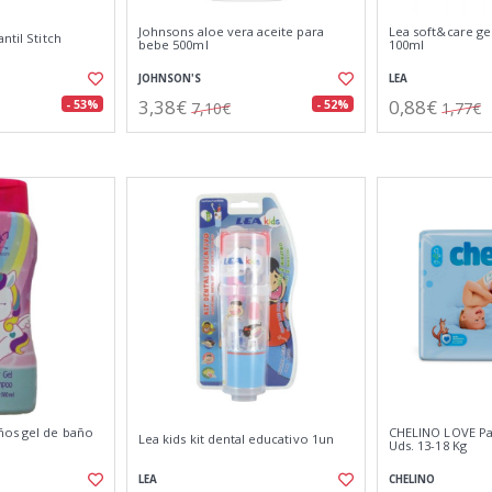
Johnsons aloe vera aceite para
Lea soft&care gel
ntil Stitch
bebe 500ml
100ml
JOHNSON'S
LEA
3,38€
0,88€
- 53%
- 52%
7,10€
1,77€
ños gel de baño
CHELINO LOVE Pañ
Lea kids kit dental educativo 1un
Uds. 13-18 Kg
LEA
CHELINO