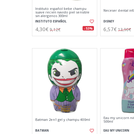
Instituto español bebe champu
Neceser dental infa
suave recien navido piel sensible
sin alergenos 300ml
INSTITUTO ESPAÑOL
DISNEY
4,30€
6,57€
- 53%
9,12€
13,90€
Eau my unicorn ni
Batman 2en1 gel y champu 400ml
500ml
BATMAN
EAU MY UNICORN