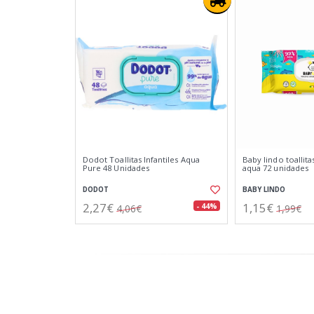
Dodot Toallitas Infantiles Aqua
Baby lindo toalli
Pure 48 Unidades
aqua 72 unidades
DODOT
BABY LINDO
2,27€
1,15€
- 44%
4,06€
1,99€