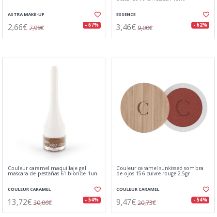
ASTRA MAKE-UP
ESSENCE
2,66€
3,46€
- 67%
- 62%
7,99€
9,00€
Couleur caramel maquillaje gel
Couleur caramel sunkissed sombra
mascara de pestañas 61 blonde 1un
de ojos 156 cuivre rouge 2.5gr
COULEUR CARAMEL
COULEUR CARAMEL
13,72€
9,47€
- 54%
- 54%
30,06€
20,73€