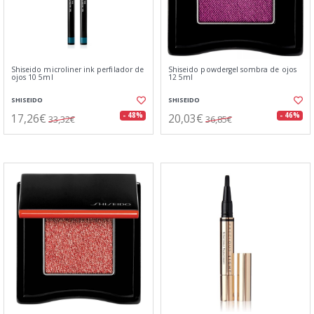
Shiseido microliner ink perfilador de
Shiseido powdergel sombra de ojos
ojos 10 5ml
12 5ml
SHISEIDO
SHISEIDO
17,26€
20,03€
- 48%
- 46%
33,32€
36,85€