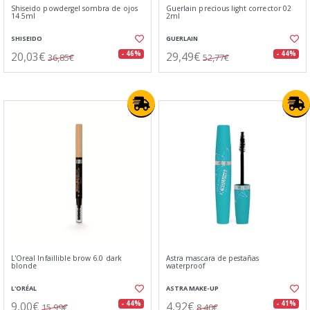
Shiseido powdergel sombra de ojos
Guerlain precious light corrector 02
14 5ml
2ml
SHISEIDO
GUERLAIN
20,03€
29,49€
- 46%
- 44%
36,85€
52,77€
L'Oreal Infaillible brow 6.0 dark
Astra mascara de pestañas
blonde
waterproof
L'ORÉAL
ASTRA MAKE-UP
9,00€
4,92€
- 44%
- 41%
15,99€
8,40€