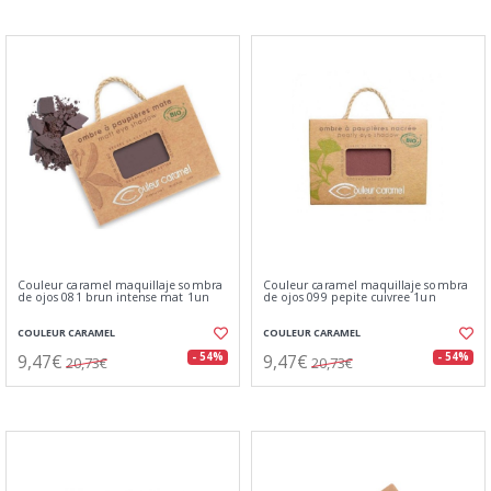
Couleur caramel maquillaje sombra
Couleur caramel maquillaje sombra
de ojos 081 brun intense mat 1un
de ojos 099 pepite cuivree 1un
COULEUR CARAMEL
COULEUR CARAMEL
9,47€
9,47€
- 54%
- 54%
20,73€
20,73€