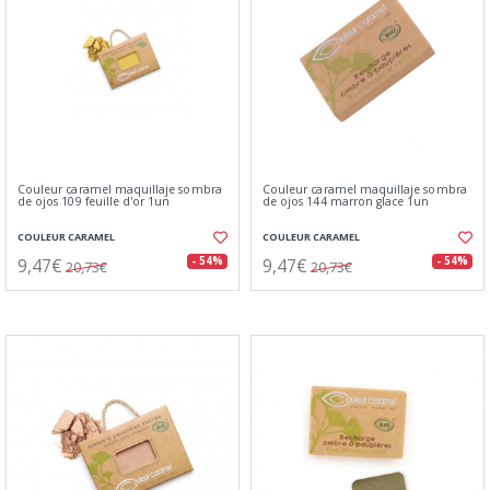
Couleur caramel maquillaje sombra
Couleur caramel maquillaje sombra
de ojos 109 feuille d'or 1un
de ojos 144 marron glace 1un
COULEUR CARAMEL
COULEUR CARAMEL
9,47€
9,47€
- 54%
- 54%
20,73€
20,73€