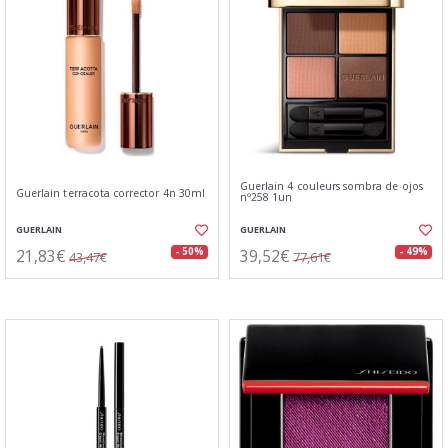
Guerlain 4 couleurs sombra de ojos
Guerlain terracota corrector 4n 30ml
nº258 1un
GUERLAIN
GUERLAIN
21,83€
39,52€
- 50%
- 49%
43,47€
77,61€