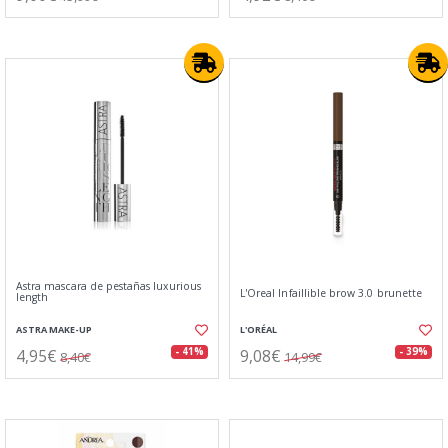
Astra mascara de pestañas luxurious
L'Oreal Infaillible brow 3.0 brunette
length
ASTRA MAKE-UP
L'ORÉAL
4,95€
9,08€
- 41%
- 39%
8,40€
14,99€