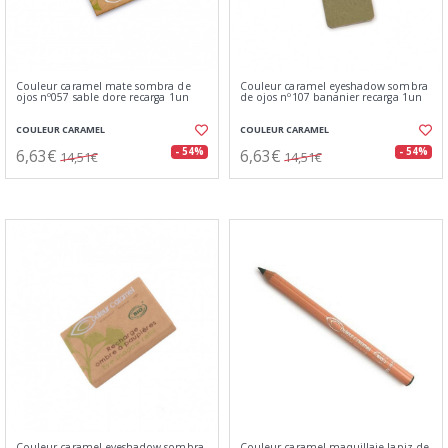
Couleur caramel mate sombra de
Couleur caramel eyeshadow sombra
ojos nº057 sable dore recarga 1un
de ojos nº107 bananier recarga 1un
COULEUR CARAMEL
COULEUR CARAMEL
6,63€
6,63€
- 54%
- 54%
14,51€
14,51€
Couleur caramel eyeshadow sombra
Couleur caramel maquillaje lapiz de