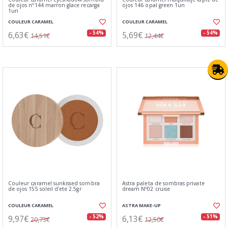
de ojos nº144 marron glace recarga
ojos 146 opal green 1un
1un
COULEUR CARAMEL
COULEUR CARAMEL
6,63€
5,69€
- 54%
- 54%
14,51€
12,44€
Couleur caramel sunkissed sombra
Astra paleta de sombras private
de ojos 155 soleil d'ete 2.5gr
dream Nº02 cruise
COULEUR CARAMEL
ASTRA MAKE-UP
9,97€
6,13€
- 52%
- 51%
20,73€
12,50€