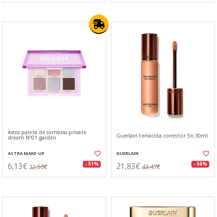
Astra paleta de sombras private
Guerlain terracota corrector 5n 30ml
dream Nº01 garden
ASTRA MAKE-UP
GUERLAIN
6,13€
21,83€
- 51%
- 50%
12,50€
43,47€