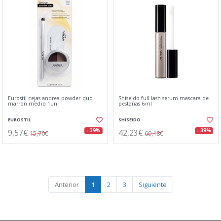
Eurostil cejas andrea powder duo
Shiseido full lash serum mascara de
marron medio 1un
pestañas 6ml
EUROSTIL
SHISEIDO
9,57€
42,23€
- 39%
- 39%
15,70€
69,18€
Anterior
1
2
3
Siguiente