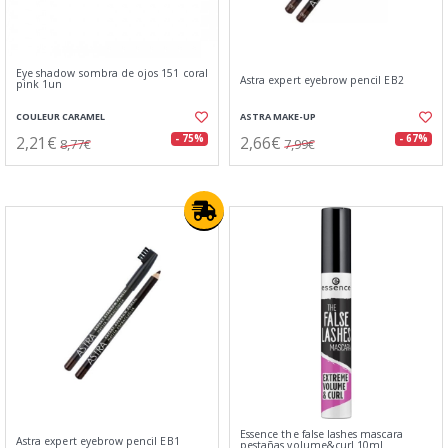
Eye shadow sombra de ojos 151 coral
Astra expert eyebrow pencil EB2
pink 1un
COULEUR CARAMEL
ASTRA MAKE-UP
2,21€
2,66€
- 75%
- 67%
8,77€
7,99€
Essence the false lashes mascara
Astra expert eyebrow pencil EB1
pestañas volume&curl 10ml